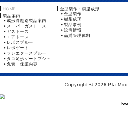
HOME
金型製作・樹脂成形
金型製作
製品案内
樹脂成形
成形課題別製品案内
製品事例
スーパーガストース
設備情報
ガストース
品質管理体制
エアトース
レボスプルー
レボゲート
ラジエタースプルー
タコ足形ゲートブシュ
免責・保証内容
Copyright © 2026 Pla Moul 