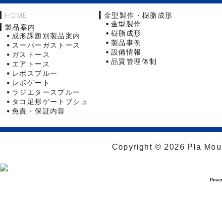
HOME
金型製作・樹脂成形
金型製作
製品案内
樹脂成形
成形課題別製品案内
製品事例
スーパーガストース
設備情報
ガストース
品質管理体制
エアトース
レボスプルー
レボゲート
ラジエタースプルー
タコ足形ゲートブシュ
免責・保証内容
Copyright © 2026 Pla Moul 