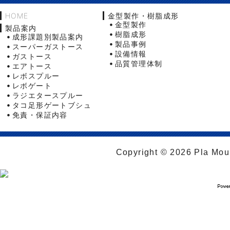
HOME
金型製作・樹脂成形
金型製作
製品案内
樹脂成形
成形課題別製品案内
製品事例
スーパーガストース
設備情報
ガストース
品質管理体制
エアトース
レボスプルー
レボゲート
ラジエタースプルー
タコ足形ゲートブシュ
免責・保証内容
Copyright © 2026 Pla Moul 