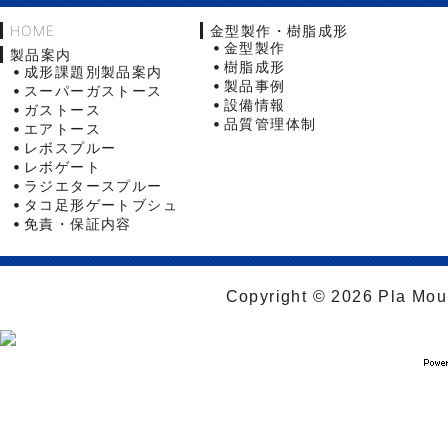
HOME
金型製作・樹脂成形
金型製作
製品案内
樹脂成形
成形課題別製品案内
製品事例
スーパーガストース
設備情報
ガストース
品質管理体制
エアトース
レボスプルー
レボゲート
ラジエタースプルー
タコ足形ゲートブシュ
免責・保証内容
Copyright © 2026 Pla Moul 