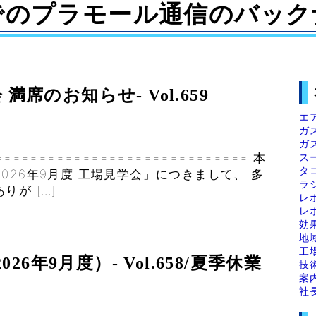
でのプラモール通信のバック
満席のお知らせ- Vol.659
エ
ガ
ガ
ス
============================= 本
タ
026年9月度 工場見学会」につきまして、 多
ラ
が […]
レ
レ
効
地
工
6年9月度）- Vol.658/夏季休業
技
案
社