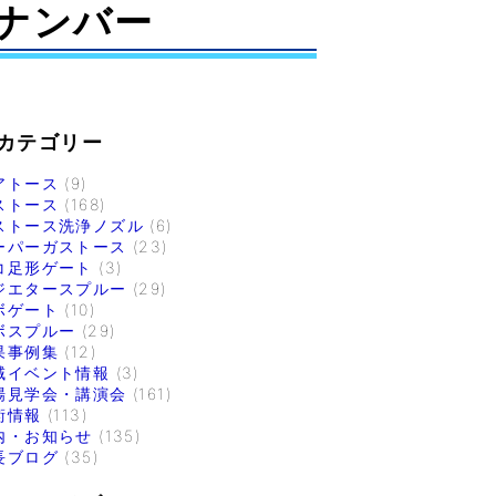
ナンバー
カテゴリー
アトース
(9)
ストース
(168)
ストース洗浄ノズル
(6)
ーパーガストース
(23)
コ足形ゲート
(3)
ジエタースプルー
(29)
ボゲート
(10)
ボスプルー
(29)
果事例集
(12)
域イベント情報
(3)
場見学会・講演会
(161)
術情報
(113)
内・お知らせ
(135)
長ブログ
(35)