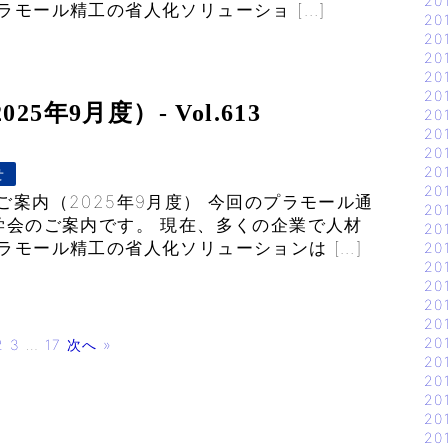
20
ラモール精工の省人化ソリューショ […]
20
20
20
20
20
年9月度）- Vol.613
20
20
20
20
せ
20
ご案内（2025年9月度） 今回のプラモール通
20
学会のご案内です。 現在、多くの企業で人材
20
ラモール精工の省人化ソリューションは […]
20
20
20
20
20
20
2
3
…
17
次へ »
20
20
20
20
20