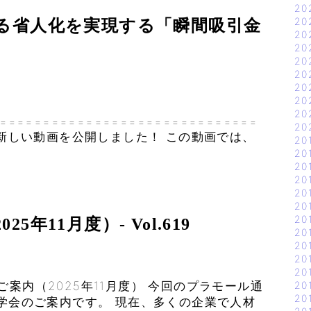
20
20
える省人化を実現する「瞬間吸引金
20
20
20
20
20
20
20
==============================
20
に新しい動画を公開しました！ この動画では、
20
20
20
20
20
20
20
年11月度）- Vol.619
20
20
20
20
案内（2025年11月度） 今回のプラモール通
20
20
見学会のご案内です。 現在、多くの企業で人材