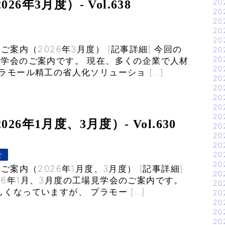
20
年3月度）- Vol.638
20
20
20
20
案内（2026年3月度） [記事詳細] 今回の
20
20
見学会のご案内です。 現在、多くの企業で人材
20
ラモール精工の省人化ソリューショ […]
20
20
20
20
20
6年1月度、3月度）- Vol.630
20
20
20
せ
20
20
案内（2026年1月度、3月度） [記事詳細]
20
6年1月、3月度の工場見学会のご案内です。
20
くなっていますが、 プラモー […]
20
20
20
20