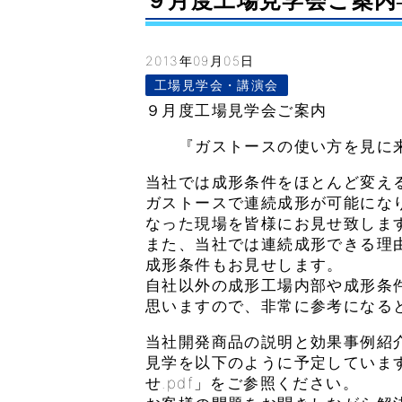
９月度工場見学会ご案内– V
2013年09月05日
工場見学会・講演会
９月度工場見学会ご案内
『ガストースの使い方を見に来
当社では成形条件をほとんど変え
ガストースで連続成形が可能にな
なった現場を皆様にお見せ致しま
また、当社では連続成形できる理
成形条件もお見せします。
自社以外の成形工場内部や成形条
思いますので、非常に参考になる
当社開発商品の説明と効果事例紹
見学を以下のように予定しています
せ.pdf」をご参照ください。