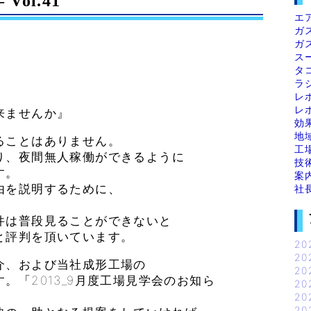
ol.41
エ
ガ
ガ
ス
タ
ラ
レ
レ
ませんか』
効
地
ることはありません。
工
り、夜間無人稼働ができるように
技
す。
案
由を説明するために、
社
件は普段見ることができないと
と評判を頂いています。
20
20
介、および当社成形工場の
20
。「2013_9月度工場見学会のお知ら
20
20
20