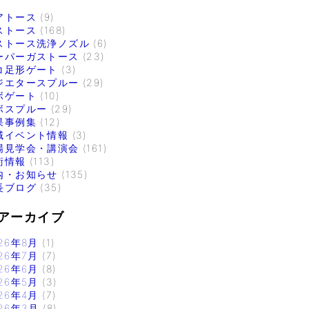
アトース
(9)
ストース
(168)
ストース洗浄ノズル
(6)
ーパーガストース
(23)
コ足形ゲート
(3)
ジエタースプルー
(29)
ボゲート
(10)
ボスプルー
(29)
果事例集
(12)
域イベント情報
(3)
場見学会・講演会
(161)
術情報
(113)
内・お知らせ
(135)
長ブログ
(35)
アーカイブ
26年8月
(1)
26年7月
(7)
26年6月
(8)
26年5月
(3)
26年4月
(7)
26年3月
(8)