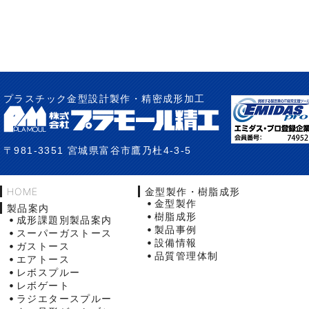
プラスチック金型設計製作・精密成形加工
〒981-3351 宮城県富谷市鷹乃杜4-3-5
HOME
金型製作・樹脂成形
金型製作
製品案内
樹脂成形
成形課題別製品案内
製品事例
スーパーガストース
設備情報
ガストース
品質管理体制
エアトース
レボスプルー
レボゲート
ラジエタースプルー