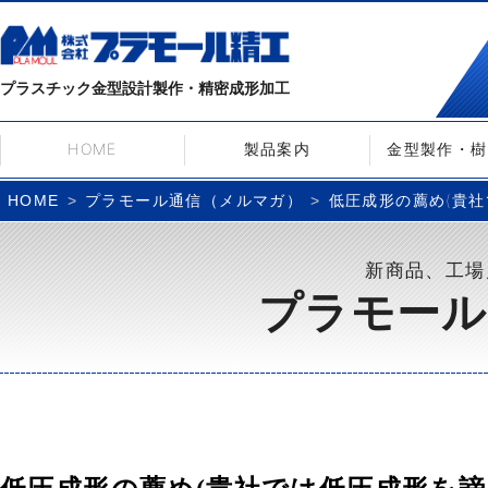
プラスチック金型設計製作・精密成形加工
HOME
製品案内
金型製作・樹
プラモール通信（メルマガ）
低圧成形の薦め(貴社で
HOME
新商品、工場
プラモール