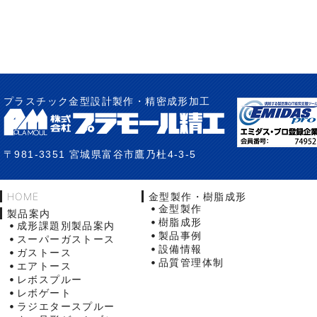
プラスチック金型設計製作・精密成形加工
〒981-3351 宮城県富谷市鷹乃杜4-3-5
HOME
金型製作・樹脂成形
金型製作
製品案内
樹脂成形
成形課題別製品案内
製品事例
スーパーガストース
設備情報
ガストース
品質管理体制
エアトース
レボスプルー
レボゲート
ラジエタースプルー