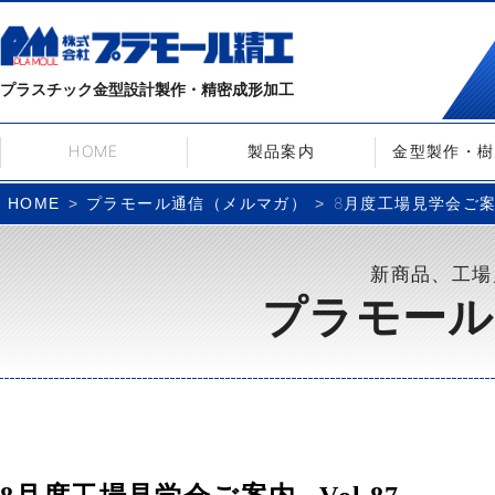
プラスチック金型設計製作・精密成形加工
HOME
製品案内
金型製作・樹
プラモール通信（メルマガ）
8月度工場見学会ご案内–
HOME
新商品、工場
プラモール