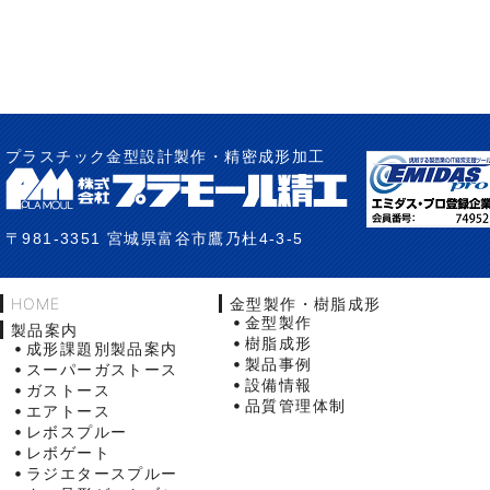
プラスチック金型設計製作・精密成形加工
〒981-3351 宮城県富谷市鷹乃杜4-3-5
HOME
金型製作・樹脂成形
金型製作
製品案内
樹脂成形
成形課題別製品案内
製品事例
スーパーガストース
設備情報
ガストース
品質管理体制
エアトース
レボスプルー
レボゲート
ラジエタースプルー