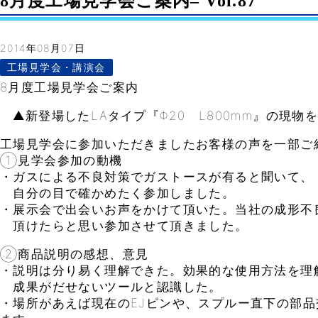
8月度工場見学会ご案内– Vol.87
2014年08月07日
工場見学会・講演会
8月度工場見学会ご案内
▲新登場したLAタイプ『Φ20 L800mm』の現物
工場見学会に参加いただきましたお客様の声を一部ご
①見学会参加の動機
・ガスによる不良対策でガストースが有ると聞いて、
自分の目で確かめたく参加しました。
・展示会で出会いお声をかけて頂いた。当社の成形不
頂けたらと思い参加させて頂きました。
②商品説明の感想、意見
・説明は分り易く理解できた。効果的な使用方法を理
成果がだせないツールと認識した。
・場所があえば現在のEJピンや、スプルー直下の部