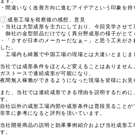
ます。
・間違いなく改善方向に進むアイデアという印象を持
③成形工場を視察後の感想、意見
・当社は大型成形を主力にしており、今回見学させて
御社の金型部品だけでなく異分野成形の様子がとて
・「さすが日本のメーカーだなぁ～」と思う工夫がさ
した。
工場内も綺麗で中国工場の現場とは大違いとまじま
当社では成形条件をほとんど変えることはありません
ガストースで連続成形が可能になり、
夜間無人稼働ができるようになった現場を皆様にお見
また、当社では連続成形できる理由を説明するために
す。
自社以外の成形工場内部や成形条件は普段見ることが
非常に参考になると評判を頂いています。
当社開発商品の説明と効果事例紹介および当社成形工
す。