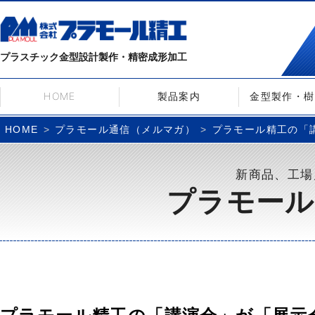
プラスチック金型設計製作・精密成形加工
HOME
製品案内
金型製作・樹
プラモール通信（メルマガ）
プラモール精工の「講
HOME
新商品、工場
プラモール