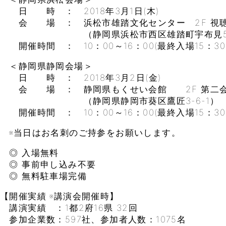
日 時 ： 2018年3月1日(木)
会 場 ： 浜松市雄踏文化センター 2F 視
（静岡県浜松市西区雄踏町宇布見54
開催時間 ： 10：00～16：00(最終入場15：30
＜静岡県静岡会場＞
日 時 ： 2018年3月2日(金)
会 場 ： 静岡県もくせい会館 2F 第二
（静岡県静岡市葵区鷹匠3-6-1）
開催時間 ： 10：00～16：00(最終入場15：30
※当日はお名刺のご持参をお願いします。
◎ 入場無料
◎ 事前申し込み不要
◎ 無料駐車場完備
【開催実績 ※講演会開催時】
講演実績 ：1都2府16県 32回
参加企業数：597社、参加者人数：1075名