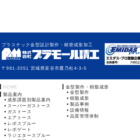
プラスチック金型設計製作・精密成形加工
〒981-3351 宮城県富谷市鷹乃杜4-3-5
HOME
金型製作・樹脂成形
金型製作
製品案内
樹脂成形
成形課題別製品案内
製品事例
スーパーガストース
設備情報
ガストース
品質管理体制
エアトース
レボスプルー
レボゲート
ラジエタースプルー