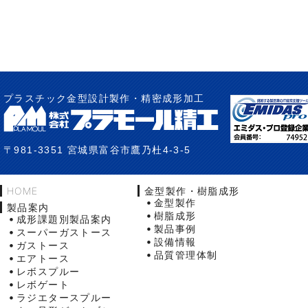
プラスチック金型設計製作・精密成形加工
〒981-3351 宮城県富谷市鷹乃杜4-3-5
HOME
金型製作・樹脂成形
金型製作
製品案内
樹脂成形
成形課題別製品案内
製品事例
スーパーガストース
設備情報
ガストース
品質管理体制
エアトース
レボスプルー
レボゲート
ラジエタースプルー