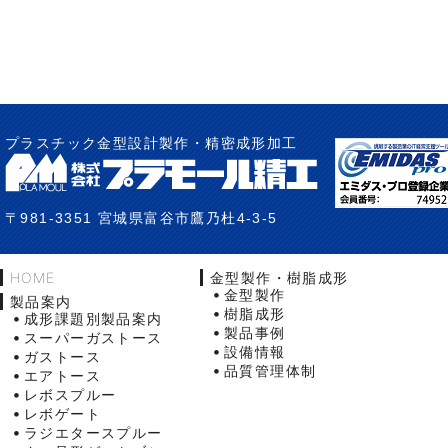
プラスチック金型設計製作・精密成形加工
〒981-3351 宮城県富谷市鷹乃杜4-3-5
HOME
金型製作・樹脂成形
金型製作
製品案内
樹脂成形
成形課題別製品案内
製品事例
スーパーガストース
設備情報
ガストース
品質管理体制
エアトース
レボスプルー
レボゲート
ラジエタースプルー