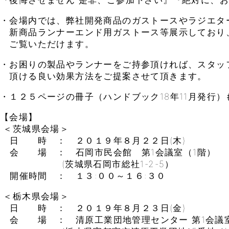
『後悔させません 是非、ご参加下さい』『絶対に、
・会場内では、弊社開発商品のガストースやラジエタ
新商品ランナーエンド用ガストース等展示しており
ご覧いただけます。
・お困りの製品やランナーをご持参頂ければ、スタッ
頂ける良い効果方法をご提案させて頂きます。
・１２５ページの冊子（ハンドブック18年11月発行
【会場】
＜茨城県会場＞
日 時 ： ２０１９年８月２２日(木)
会 場 ： 石岡市民会館 第1会議室（1階）
(茨城県石岡市総社1-2-5）
開催時間 ： １３:００～１６:３０
＜栃木県会場＞
日 時 ： ２０１９年８月２３日(金)
会 場 ： 清原工業団地管理センター 第1会議