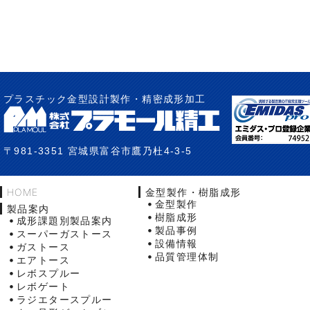
プラスチック金型設計製作・精密成形加工
〒981-3351 宮城県富谷市鷹乃杜4-3-5
HOME
金型製作・樹脂成形
金型製作
製品案内
樹脂成形
成形課題別製品案内
製品事例
スーパーガストース
設備情報
ガストース
品質管理体制
エアトース
レボスプルー
レボゲート
ラジエタースプルー