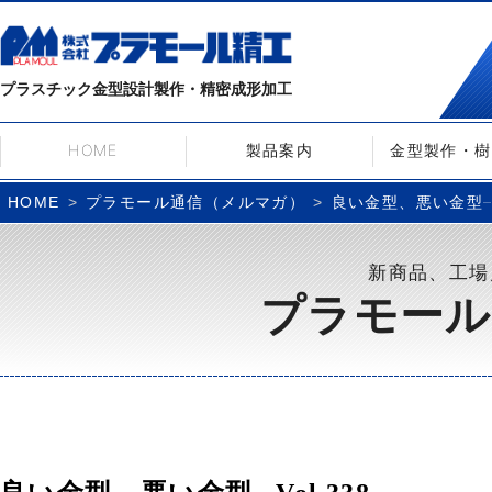
プラスチック金型設計製作・精密成形加工
HOME
製品案内
金型製作・樹
プラモール通信（メルマガ）
良い金型、悪い金型– V
HOME
新商品、工場
プラモール