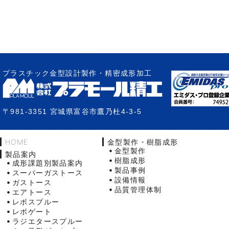
プラスチック金型設計製作・精密成形加工
〒981-3351 宮城県富谷市鷹乃杜4-3-5
HOME
金型製作・樹脂成形
金型製作
製品案内
樹脂成形
成形課題別製品案内
製品事例
スーパーガストース
設備情報
ガストース
品質管理体制
エアトース
レボスプルー
レボゲート
ラジエタースプルー