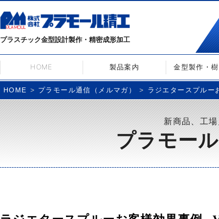
プラスチック金型設計製作・精密成形加工
HOME
製品案内
金型製作・樹
プラモール通信（メルマガ）
ラジエタースプルーお客
HOME
新商品、工場
プラモール