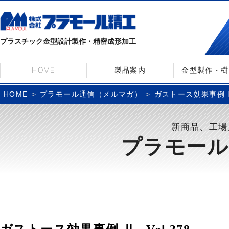
プラスチック金型設計製作・精密成形加工
HOME
製品案内
金型製作・樹
プラモール通信（メルマガ）
ガストース効果事例 Ⅱ– 
HOME
新商品、工場
プラモール