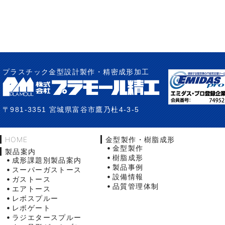
プラスチック金型設計製作・精密成形加工
〒981-3351 宮城県富谷市鷹乃杜4-3-5
HOME
金型製作・樹脂成形
金型製作
製品案内
樹脂成形
成形課題別製品案内
製品事例
スーパーガストース
設備情報
ガストース
品質管理体制
エアトース
レボスプルー
レボゲート
ラジエタースプルー