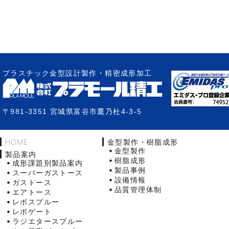
プラスチック金型設計製作・精密成形加工
〒981-3351 宮城県富谷市鷹乃杜4-3-5
HOME
金型製作・樹脂成形
金型製作
製品案内
樹脂成形
成形課題別製品案内
製品事例
スーパーガストース
設備情報
ガストース
品質管理体制
エアトース
レボスプルー
レボゲート
ラジエタースプルー