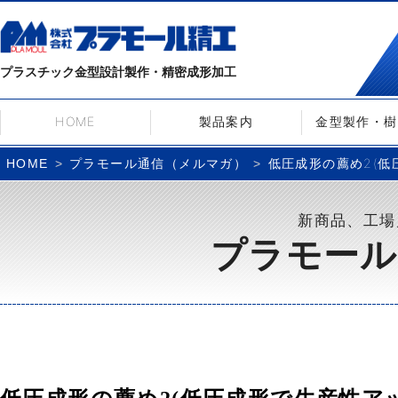
プラスチック金型設計製作・精密成形加工
HOME
製品案内
金型製作・樹
プラモール通信（メルマガ）
低圧成形の薦め2(低圧
HOME
新商品、工場
プラモール