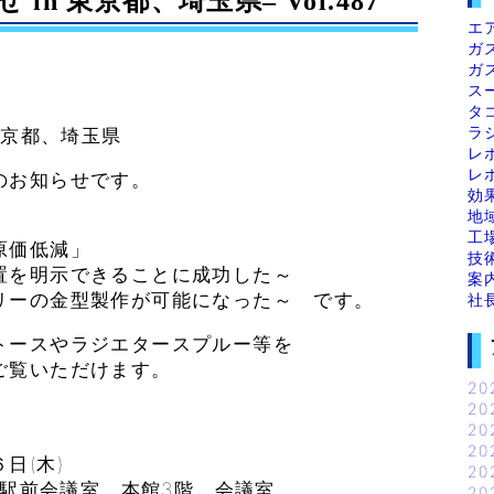
n 東京都、埼玉県– Vol.487
エ
ガ
ガ
ス
タ
ラ
東京都、埼玉県
レ
レ
のお知らせです。
効
地
工
原価低減」
技
置を明示できることに成功した～
案
リーの金型製作が可能になった～ です。
社
トースやラジエタースプルー等を
ご覧いただけます。
20
20
20
20
日(木)
20
橋駅前会議室 本館3階 会議室
20