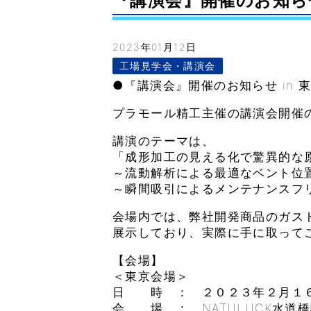
『講演会』開催のお知らせ i
2023年01月12日
工場見学会・講演会
●『講演会』開催のお知らせ in 
プラモール精工主催の講演会開催
講演のテーマは、
「成形加工の見える化で驚異的な
～流動解析による最適なベント位
～瞬間吸引によるメンテナンスフ
会場内では、弊社開発商品のガス
展示しており、実際に手に取って
【会場】
＜東京会場＞
日 時 ： ２０２３年２月１６
会 場 ： NATULUCK水道