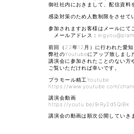
御社社内におきまして、配信資料
感染対策のため人数制限をさせて
参加されますお客様はメールにて
メールアドレス：eigyou@plamoul-
前回（22年12月）に行われた愛
弊社のYoutubeにアップ致しまし
講演会に参加されたことのない方
ご覧いただければ幸いです。
プラモール精工Youtube
https://www.youtube.com/cha
講演会動画
https://youtu.be/9iRy2d5QIBk
講演会の動画は順次公開していき