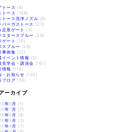
アトース
(9)
ストース
(168)
ストース洗浄ノズル
(6)
ーパーガストース
(23)
コ足形ゲート
(3)
ジエタースプルー
(29)
ボゲート
(10)
ボスプルー
(29)
果事例集
(12)
域イベント情報
(3)
場見学会・講演会
(161)
術情報
(113)
内・お知らせ
(135)
長ブログ
(35)
アーカイブ
26年8月
(1)
26年7月
(7)
26年6月
(8)
26年5月
(3)
26年4月
(7)
26年3月
(8)