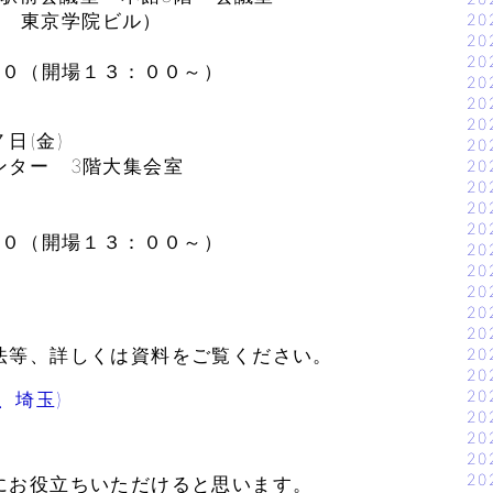
15 東京学院ビル）
20
20
20
００（開場１３：００～）
20
20
20
日(金)
20
ター 3階大集会室
20
20
）
20
20
００（開場１３：００～）
20
20
20
20
20
法等、詳しくは資料をご覧ください。
20
20
20
、埼玉)
20
20
20
20
にお役立ちいただけると思います。