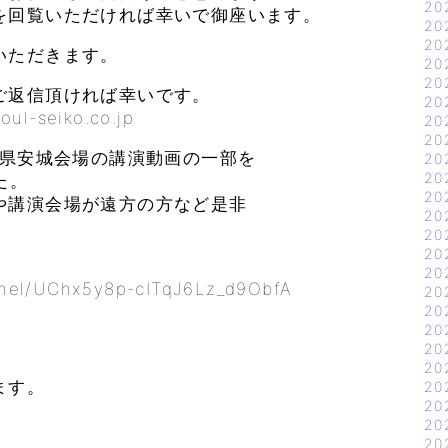
20
を回覧いただければ幸いで御座います。
20
20
いただきます。
20
20
ご返信頂ければ幸いです。
20
seiko.co.jp
20
20
知県安城会場の講演動画の一部を
20
20
た。
20
や講演会場が遠方の方など是非
20
20
20
20
nnel/UChx5y8p-cITqJ6Lz_d9ObfA
20
20
20
20
20
ます。
20
20
20
20