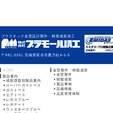
プラスチック金型設計製作・精密成形加工
〒981-3351 宮城県富谷市鷹乃杜4-3-5
HOME
金型製作・樹脂成形
金型製作
製品案内
樹脂成形
成形課題別製品案内
製品事例
スーパーガストース
設備情報
ガストース
品質管理体制
エアトース
レボスプルー
レボゲート
ラジエタースプルー