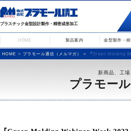
プラスチック金型設計製作・精密成形加工
HOME
製品案内
金型製作・樹
プラモール通信（メルマガ）
『Green Molding
HOME
新商品、工場
プラモール