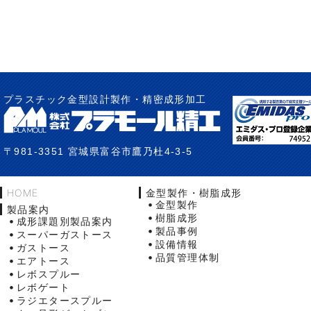
プラスチック金型設計製作・精密成形加工
〒981-3351 宮城県富谷市鷹乃杜4-3-5
HOME
金型製作・樹脂成形
金型製作
製品案内
樹脂成形
成形課題別製品案内
製品事例
スーパーガストース
設備情報
ガストース
品質管理体制
エアトース
レボスプルー
レボゲート
ラジエタースプルー