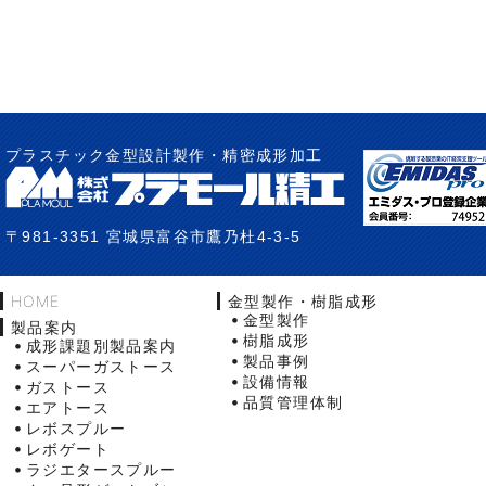
プラスチック金型設計製作・精密成形加工
〒981-3351 宮城県富谷市鷹乃杜4-3-5
HOME
金型製作・樹脂成形
金型製作
製品案内
樹脂成形
成形課題別製品案内
製品事例
スーパーガストース
設備情報
ガストース
品質管理体制
エアトース
レボスプルー
レボゲート
ラジエタースプルー