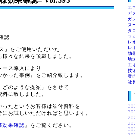
果確認– Vol.595
エ
ガ
ガ
ス
タ
ラ
確認
レ
レ
ース」をご使用いただいた
効
ろ様々な結果を頂戴しました。
地
工
トース導入により
技
なかった事例』をご紹介致します。
案
社
「どのような提案」をさせて
資料に致しました。
かったというお客様は添付資料を
20
20
考にお試しいただければと思います。
20
20
様効果確認
』をご覧ください。
20
20