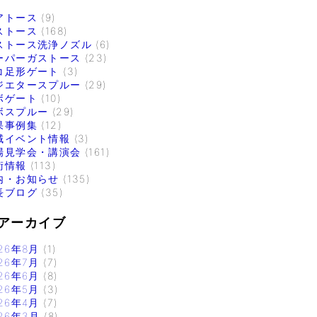
アトース
(9)
ストース
(168)
ストース洗浄ノズル
(6)
ーパーガストース
(23)
コ足形ゲート
(3)
ジエタースプルー
(29)
ボゲート
(10)
ボスプルー
(29)
果事例集
(12)
域イベント情報
(3)
場見学会・講演会
(161)
術情報
(113)
内・お知らせ
(135)
長ブログ
(35)
アーカイブ
26年8月
(1)
26年7月
(7)
26年6月
(8)
26年5月
(3)
26年4月
(7)
26年3月
(8)