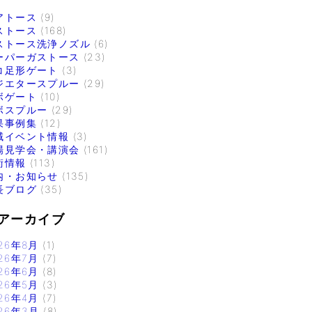
アトース
(9)
ストース
(168)
ストース洗浄ノズル
(6)
ーパーガストース
(23)
コ足形ゲート
(3)
ジエタースプルー
(29)
ボゲート
(10)
ボスプルー
(29)
果事例集
(12)
域イベント情報
(3)
場見学会・講演会
(161)
術情報
(113)
内・お知らせ
(135)
長ブログ
(35)
アーカイブ
26年8月
(1)
26年7月
(7)
26年6月
(8)
26年5月
(3)
26年4月
(7)
26年3月
(8)