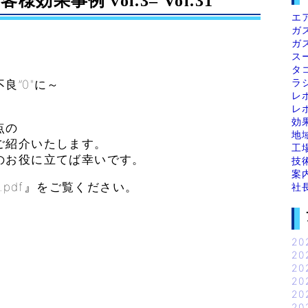
果事例 vol.3– Vol.31
エ
ガ
ガ
ス
タ
ラ
良”0″に～
レ
レ
効
点の
地
ご紹介いたします。
工
のお役に立てば幸いです。
技
案
.pdf』をご覧ください。
社
20
20
20
20
20
20