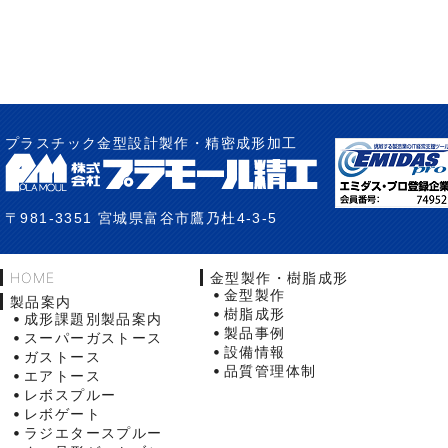
プラスチック金型設計製作・精密成形加工
〒981-3351 宮城県富谷市鷹乃杜4-3-5
HOME
金型製作・樹脂成形
金型製作
製品案内
樹脂成形
成形課題別製品案内
製品事例
スーパーガストース
設備情報
ガストース
品質管理体制
エアトース
レボスプルー
レボゲート
ラジエタースプルー