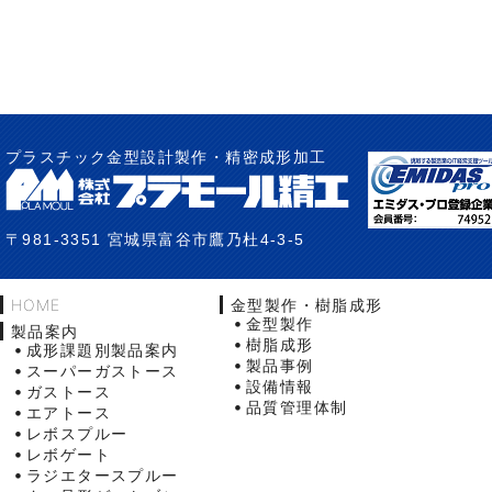
プラスチック金型設計製作・精密成形加工
〒981-3351 宮城県富谷市鷹乃杜4-3-5
HOME
金型製作・樹脂成形
金型製作
製品案内
樹脂成形
成形課題別製品案内
製品事例
スーパーガストース
設備情報
ガストース
品質管理体制
エアトース
レボスプルー
レボゲート
ラジエタースプルー