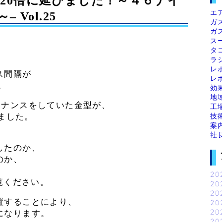
20倍に延びました！～４６ナイ
エ
Vol.25
ガ
ガ
ス
タ
ラ
レ
ス間隔が
レ
。
効
地
テナンスをしていた金型が、
工
技
しました。
案
社
したのか、
のか、
20
覧ください。
20
20
置することにより、
20
20
になります。
20