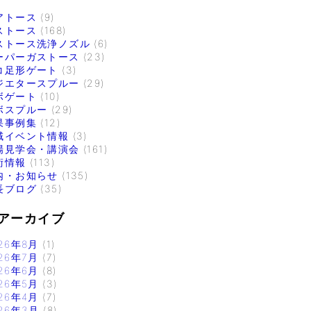
アトース
(9)
ストース
(168)
ストース洗浄ノズル
(6)
ーパーガストース
(23)
コ足形ゲート
(3)
ジエタースプルー
(29)
ボゲート
(10)
ボスプルー
(29)
果事例集
(12)
域イベント情報
(3)
場見学会・講演会
(161)
術情報
(113)
内・お知らせ
(135)
長ブログ
(35)
アーカイブ
26年8月
(1)
26年7月
(7)
26年6月
(8)
26年5月
(3)
26年4月
(7)
26年3月
(8)