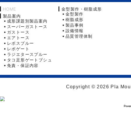
HOME
金型製作・樹脂成形
金型製作
製品案内
樹脂成形
成形課題別製品案内
製品事例
スーパーガストース
設備情報
ガストース
品質管理体制
エアトース
レボスプルー
レボゲート
ラジエタースプルー
タコ足形ゲートブシュ
免責・保証内容
Copyright © 2026 Pla Moul 