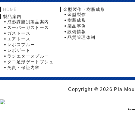
HOME
金型製作・樹脂成形
金型製作
製品案内
樹脂成形
成形課題別製品案内
製品事例
スーパーガストース
設備情報
ガストース
品質管理体制
エアトース
レボスプルー
レボゲート
ラジエタースプルー
タコ足形ゲートブシュ
免責・保証内容
Copyright © 2026 Pla Moul 