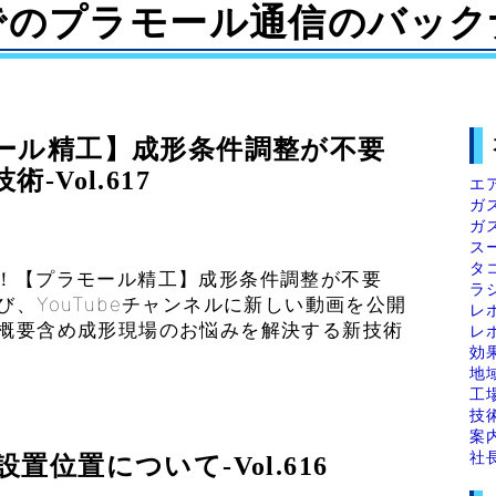
でのプラモール通信のバック
ール精工】成形条件調整が不要
Vol.617
エ
ガ
ガ
ス
タ
開！【プラモール精工】成形条件調整が不要
ラ
、YouTubeチャンネルに新しい動画を公開
レ
社概要含め成形現場のお悩みを解決する新技術
レ
効
地
工
技
案
社
位置について-Vol.616