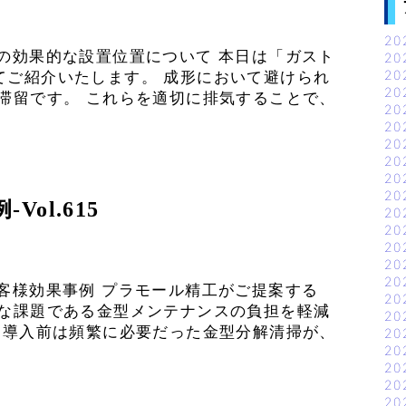
20
の効果的な設置位置について 本日は「ガスト
20
20
てご紹介いたします。 成形において避けられ
20
滞留です。 これらを適切に排気することで、
20
20
20
20
20
20
ol.615
20
20
20
20
20
客様効果事例 プラモール精工がご提案する
20
きな課題である金型メンテナンスの負担を軽減
20
 導入前は頻繁に必要だった金型分解清掃が、
20
20
20
20
20