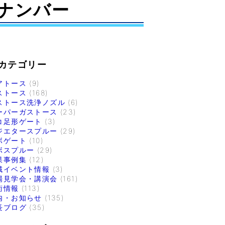
ナンバー
カテゴリー
アトース
(9)
ストース
(168)
ストース洗浄ノズル
(6)
ーパーガストース
(23)
コ足形ゲート
(3)
ジエタースプルー
(29)
ボゲート
(10)
ボスプルー
(29)
果事例集
(12)
域イベント情報
(3)
場見学会・講演会
(161)
術情報
(113)
内・お知らせ
(135)
長ブログ
(35)