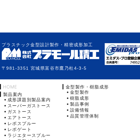
プラスチック金型設計製作・精密成形加工
〒981-3351 宮城県富谷市鷹乃杜4-3-5
HOME
金型製作・樹脂成形
金型製作
製品案内
樹脂成形
成形課題別製品案内
製品事例
スーパーガストース
設備情報
ガストース
品質管理体制
エアトース
レボスプルー
レボゲート
ラジエタースプルー