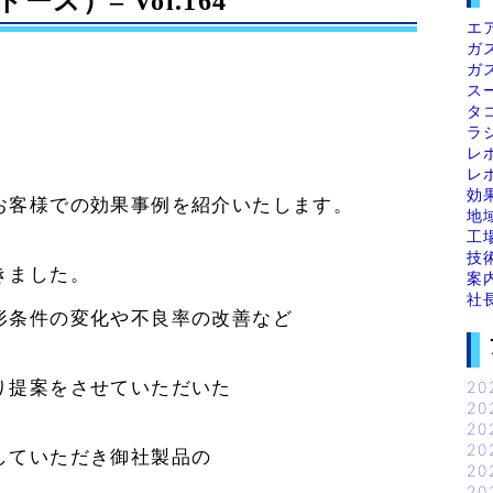
ス）– Vol.164
エ
ガ
ガ
ス
タ
ラ
）
レ
レ
効
お客様での効果事例を紹介いたします。
地
工
技
きました。
案
社
形条件の変化や不良率の改善など
り提案をさせていただいた
20
20
20
20
していただき御社製品の
20
20