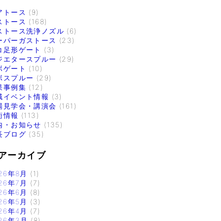
アトース
(9)
ストース
(168)
ストース洗浄ノズル
(6)
ーパーガストース
(23)
コ足形ゲート
(3)
ジエタースプルー
(29)
ボゲート
(10)
ボスプルー
(29)
果事例集
(12)
域イベント情報
(3)
場見学会・講演会
(161)
術情報
(113)
内・お知らせ
(135)
長ブログ
(35)
アーカイブ
26年8月
(1)
26年7月
(7)
26年6月
(8)
26年5月
(3)
26年4月
(7)
26年3月
(8)