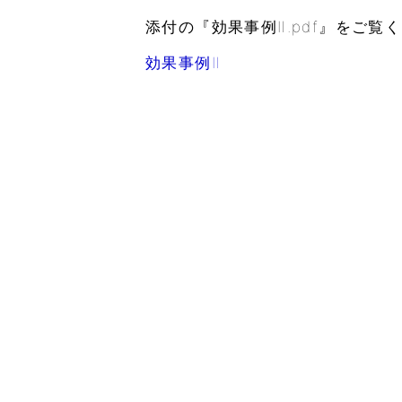
添付の『効果事例Ⅱ.pdf』をご覧
効果事例Ⅱ