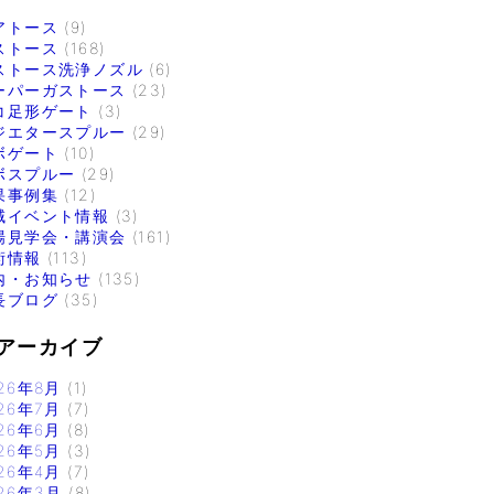
アトース
(9)
ストース
(168)
ストース洗浄ノズル
(6)
ーパーガストース
(23)
コ足形ゲート
(3)
ジエタースプルー
(29)
ボゲート
(10)
ボスプルー
(29)
果事例集
(12)
域イベント情報
(3)
場見学会・講演会
(161)
術情報
(113)
内・お知らせ
(135)
長ブログ
(35)
アーカイブ
26年8月
(1)
26年7月
(7)
26年6月
(8)
26年5月
(3)
26年4月
(7)
26年3月
(8)