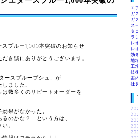
エタースプルー1,000本突破の
エ
ガ
ガ
ス
タ
ラ
レ
スプルー1,000本突破のお知らせ
レ
効
ただき誠にありがとうございます。
地
工
技
エタースプルーブシュ」が
案
社
たしました。
らは数多くのリピートオーダーを
20
チ効果がなかった。
20
あるのかな？ という方は、
20
さい。
20
20
い情報はコチラから↓↓
20