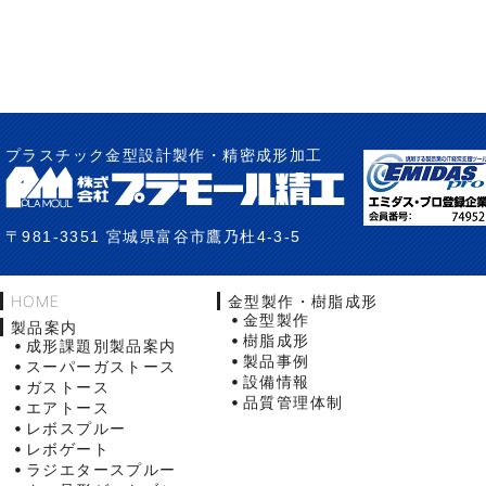
プラスチック金型設計製作・精密成形加工
〒981-3351 宮城県富谷市鷹乃杜4-3-5
HOME
金型製作・樹脂成形
金型製作
製品案内
樹脂成形
成形課題別製品案内
製品事例
スーパーガストース
設備情報
ガストース
品質管理体制
エアトース
レボスプルー
レボゲート
ラジエタースプルー