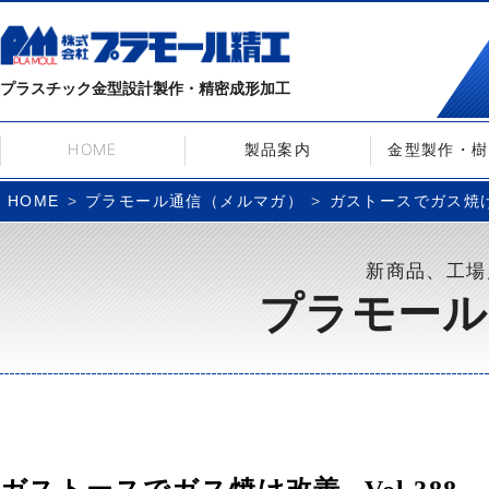
プラスチック金型設計製作・精密成形加工
HOME
製品案内
金型製作・樹
プラモール通信（メルマガ）
ガストースでガス焼け改
HOME
新商品、工場
プラモール