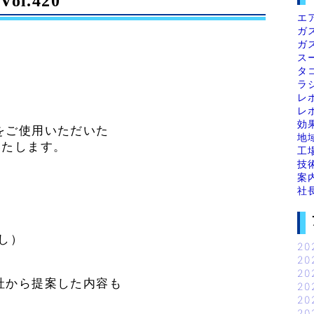
l.420
エ
ガ
ガ
ス
タ
ラ
レ
レ
効
をご使用いただいた
地
いたします。
工
技
案
社
し）
20
20
20
社から提案した内容も
20
20
20