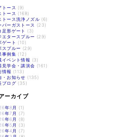
アトース
(9)
ストース
(168)
ストース洗浄ノズル
(6)
ーパーガストース
(23)
コ足形ゲート
(3)
ジエタースプルー
(29)
ボゲート
(10)
ボスプルー
(29)
果事例集
(12)
域イベント情報
(3)
場見学会・講演会
(161)
術情報
(113)
内・お知らせ
(135)
長ブログ
(35)
アーカイブ
26年8月
(1)
26年7月
(7)
26年6月
(8)
26年5月
(3)
26年4月
(7)
26年3月
(8)