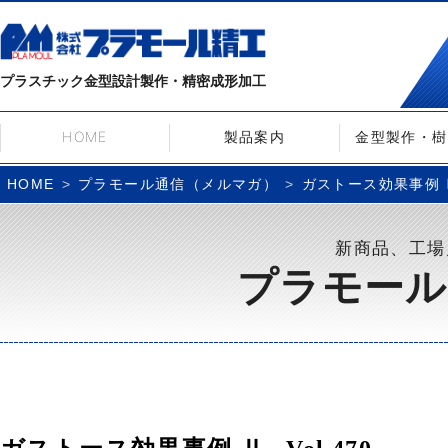
プラスチック金型設計製作・精密成形加工
HOME
製品案内
金型製作・樹
プラモール通信（メルマガ）
ガストース効果事例 Ⅱ– 
HOME
新商品、工場
プラモール