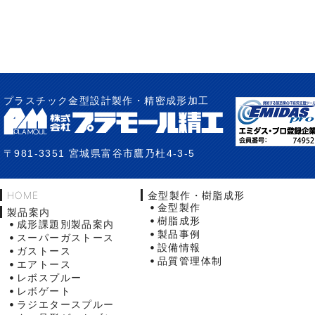
プラスチック金型設計製作・精密成形加工
〒981-3351 宮城県富谷市鷹乃杜4-3-5
HOME
金型製作・樹脂成形
金型製作
製品案内
樹脂成形
成形課題別製品案内
製品事例
スーパーガストース
設備情報
ガストース
品質管理体制
エアトース
レボスプルー
レボゲート
ラジエタースプルー