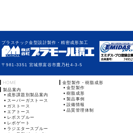
プラスチック金型設計製作・精密成形加工
〒981-3351 宮城県富谷市鷹乃杜4-3-5
HOME
金型製作・樹脂成形
金型製作
製品案内
樹脂成形
成形課題別製品案内
製品事例
スーパーガストース
設備情報
ガストース
品質管理体制
エアトース
レボスプルー
レボゲート
ラジエタースプルー