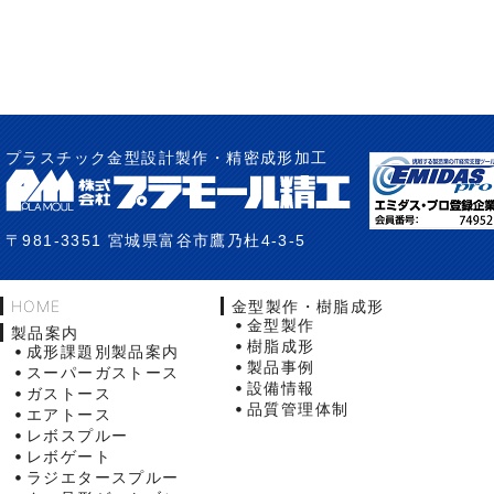
プラスチック金型設計製作・精密成形加工
〒981-3351 宮城県富谷市鷹乃杜4-3-5
HOME
金型製作・樹脂成形
金型製作
製品案内
樹脂成形
成形課題別製品案内
製品事例
スーパーガストース
設備情報
ガストース
品質管理体制
エアトース
レボスプルー
レボゲート
ラジエタースプルー