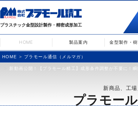
プラスチック金型設計製作・精密成形加工
HOME
製品案内
金型製作・樹
プラモール通信（メルマガ）
HOME
新動画公開！【プラモール精工】成形条件調整が不要に！瞬間吸
新商品、工場
プラモール