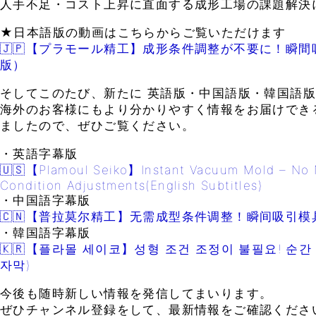
人手不足・コスト上昇に直面する成形工場の課題解決
★日本語版の動画はこちらからご覧いただけます
🇯🇵【プラモール精工】成形条件調整が不要に！瞬
版）
そしてこのたび、新たに 英語版・中国語版・韓国語版
海外のお客様にもより分かりやすく情報をお届けでき
ましたので、ぜひご覧ください。
・英語字幕版
🇺🇸【Plamoul Seiko】Instant Vacuum Mold – No 
Condition Adjustments(English Subtitles)
・中国語字幕版
🇨🇳【普拉莫尔精工】无需成型条件调整！瞬间吸引
・韓国語字幕版
🇰🇷【플라몰 세이코】성형 조건 조정이 불필요! 순간
자막)
今後も随時新しい情報を発信してまいります。
ぜひチャンネル登録をして、最新情報をご確認くださ