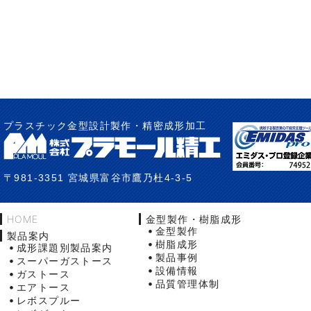
プラスチック金型設計製作・精密成形加工
〒981-3351 宮城県富谷市鷹乃杜4-3-5
HOME
金型製作・樹脂成形
金型製作
製品案内
樹脂成形
成形課題別製品案内
製品事例
スーパーガストース
設備情報
ガストース
品質管理体制
エアトース
レボスプルー