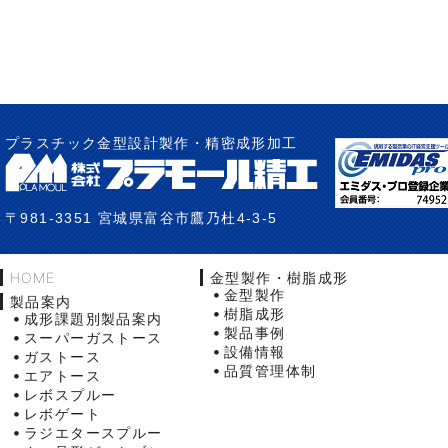
プラスチック金型設計製作・精密成形加工
〒981-3351 宮城県富谷市鷹乃杜4-3-5
HOME
金型製作・樹脂成形
金型製作
製品案内
樹脂成形
成形課題別製品案内
製品事例
スーパーガストース
設備情報
ガストース
品質管理体制
エアトース
レボスプルー
レボゲート
ラジエタースプルー