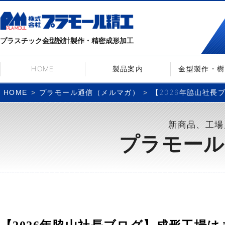
プラスチック金型設計製作・精密成形加工
HOME
製品案内
金型製作・樹
プラモール通信（メルマガ）
【2026年脇山社
HOME
新商品、工場
プラモール