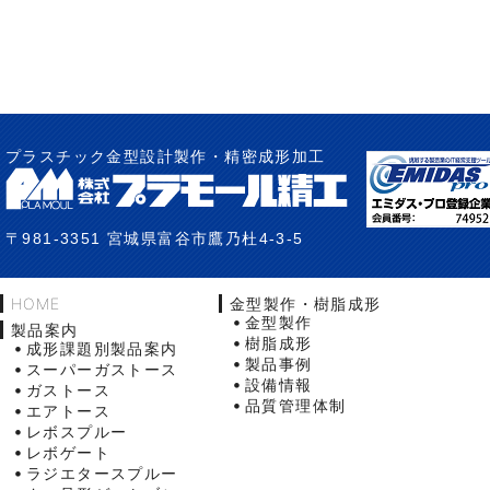
プラスチック金型設計製作・精密成形加工
〒981-3351 宮城県富谷市鷹乃杜4-3-5
HOME
金型製作・樹脂成形
金型製作
製品案内
樹脂成形
成形課題別製品案内
製品事例
スーパーガストース
設備情報
ガストース
品質管理体制
エアトース
レボスプルー
レボゲート
ラジエタースプルー