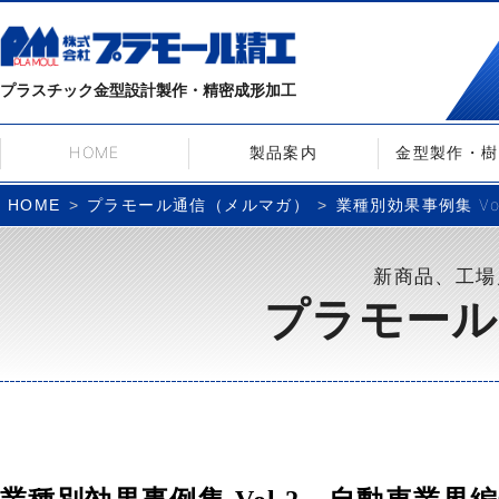
プラスチック金型設計製作・精密成形加工
HOME
製品案内
金型製作・樹
プラモール通信（メルマガ）
業種別効果事例集 Vol
HOME
新商品、工場
プラモール