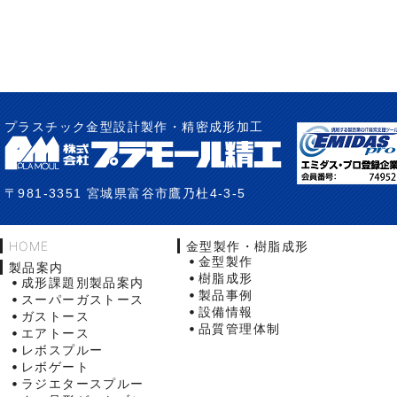
プラスチック金型設計製作・精密成形加工
〒981-3351 宮城県富谷市鷹乃杜4-3-5
HOME
金型製作・樹脂成形
金型製作
製品案内
樹脂成形
成形課題別製品案内
製品事例
スーパーガストース
設備情報
ガストース
品質管理体制
エアトース
レボスプルー
レボゲート
ラジエタースプルー