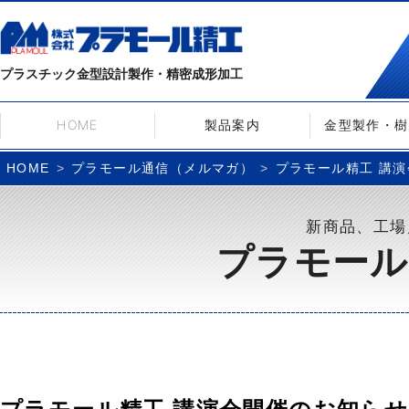
プラスチック金型設計製作・精密成形加工
HOME
製品案内
金型製作・樹
プラモール通信（メルマガ）
プラモール精工 講演会開
HOME
新商品、工場
プラモール