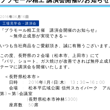
プラモール精工 講演会開催のお知らせ in 長
2016年06月16日
工場見学会・講演会
『プラモール精工主催 講演会開催のお知らせ』
～無停止成形が実現できる～
いつも当社商品をご愛顧頂き、誠に有難うございます
この度、長野県の２会場（松本市、上田市）にて
『バリ、ショート、ガス焼けが改善できれば無停止成
テーマに講演会を開催いたします。
＜長野県松本市＞
日時 : 2016年8月4日(木) 13：30～16：00
会場 : 松本平広域公園 信州スカイパーク アル
第3～第5会議室
(長野県松本市神林5300)
座席数: 50席