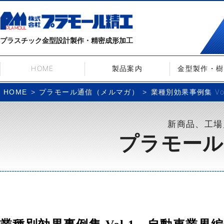
プラスチック金型設計製作・精密成形加工
HOME
製品案内
金型製作・樹
プラモール通信（メルマガ）
業種別効果事例集 Vol
HOME
新商品、工場
プラモール