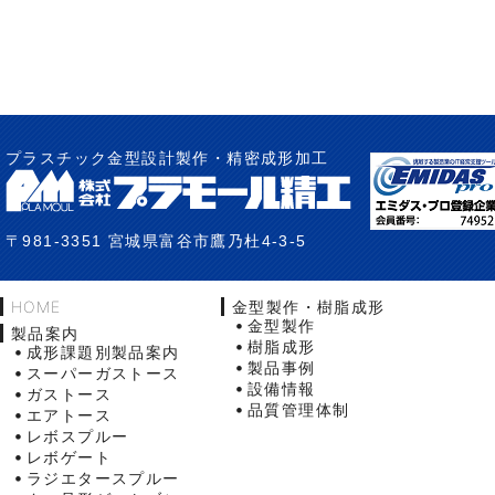
プラスチック金型設計製作・精密成形加工
〒981-3351 宮城県富谷市鷹乃杜4-3-5
HOME
金型製作・樹脂成形
金型製作
製品案内
樹脂成形
成形課題別製品案内
製品事例
スーパーガストース
設備情報
ガストース
品質管理体制
エアトース
レボスプルー
レボゲート
ラジエタースプルー