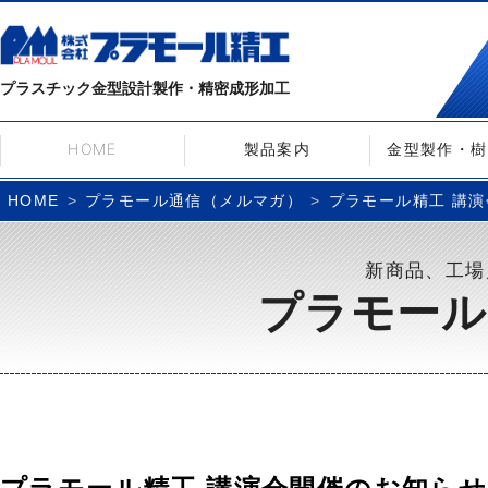
プラスチック金型設計製作・精密成形加工
HOME
製品案内
金型製作・樹
プラモール通信（メルマガ）
プラモール精工 講演会開
HOME
新商品、工場
プラモール