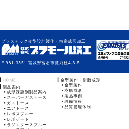
プラスチック金型設計製作・精密成形加工
〒981-3351 宮城県富谷市鷹乃杜4-3-5
HOME
金型製作・樹脂成形
金型製作
製品案内
樹脂成形
成形課題別製品案内
製品事例
スーパーガストース
設備情報
ガストース
品質管理体制
エアトース
レボスプルー
レボゲート
ラジエタースプルー